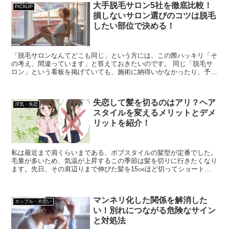
大手脱毛サロン5社を徹底比較！
PICKUP
損しないサロン選びのコツは脱毛
したい部位で決める！
「脱毛サロンなんてどこも同じ」という方には、この際ハッキリ「そ
の考え、間違っています」と答えておきたいのです。 同じ「脱毛サ
ロン」という看板を掲げていても、施術に納得いかなかったり、予約
が取れずに料金が無駄になったりというトラブルも...
失恋して髪を切るのはアリ？ヘア
浮気・失恋
スタイルを変えるメリットとデメ
リットを紹介！
私は最近まで肩くらいまである、ボブスタイルの髪型が定番でした。
毛量が多いため、気温が上昇するこの季節は髪を切りに行きたくなり
ます。先日、その肩辺りまで伸びた髪を15㎝ほど切ってショートヘ
アにしました。 女友達や職場の女子からはなかな...
マンネリ化した関係を解消した
カップル・片思い
い！別れにつながる危険なサイン
と対処法