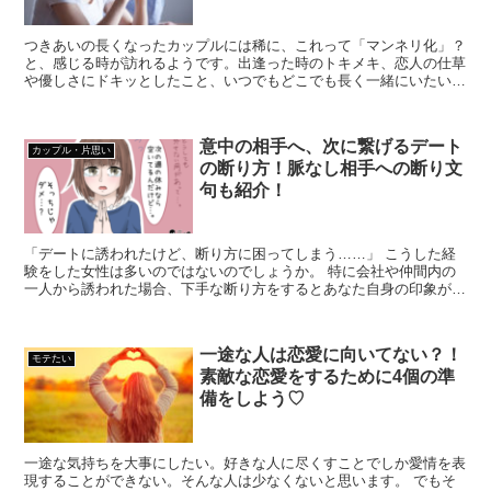
つきあいの長くなったカップルには稀に、これって「マンネリ化」？
と、感じる時が訪れるようです。出逢った時のトキメキ、恋人の仕草
や優しさにドキッとしたこと、いつでもどこでも長く一緒にいたいと
思っていた気持ちが、ふと途切れてしまう瞬間がソレです...
意中の相手へ、次に繋げるデート
カップル・片思い
の断り方！脈なし相手への断り文
句も紹介！
「デートに誘われたけど、断り方に困ってしまう……」 こうした経
験をした女性は多いのではないのでしょうか。 特に会社や仲間内の
一人から誘われた場合、下手な断り方をするとあなた自身の印象が悪
くなりかねません。 また、好きな相...
一途な人は恋愛に向いてない？！
モテたい
素敵な恋愛をするために4個の準
備をしよう♡
一途な気持ちを大事にしたい。好きな人に尽くすことでしか愛情を表
現することができない。そんな人は少なくないと思います。 でもそ