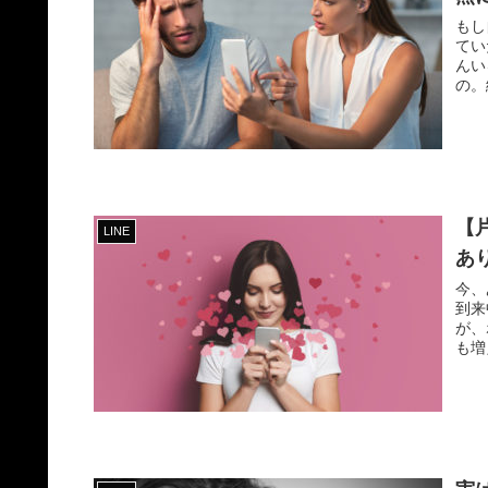
もし
てい
んい
【
LINE
あ
今、
到来中！！！ 友達繋
が、