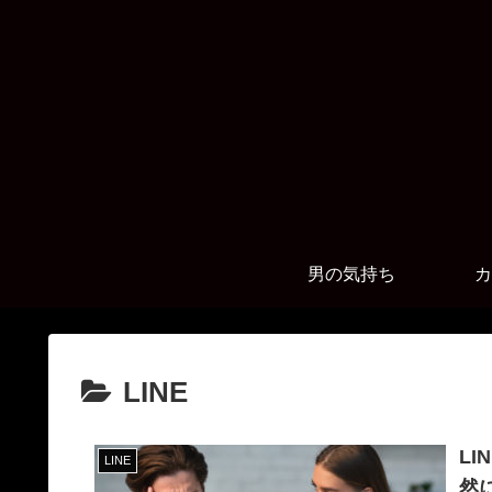
男の気持ち
カ
LINE
L
LINE
然