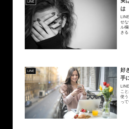
実
LINE
は
LI
せない
ル欄
きる
好
LINE
手
LI
ことが大
使う