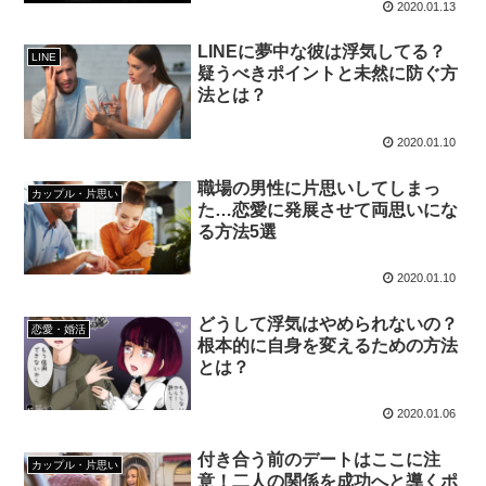
2020.01.13
LINEに夢中な彼は浮気してる？
LINE
疑うべきポイントと未然に防ぐ方
法とは？
2020.01.10
職場の男性に片思いしてしまっ
カップル・片思い
た…恋愛に発展させて両思いにな
る方法5選
2020.01.10
どうして浮気はやめられないの？
恋愛・婚活
根本的に自身を変えるための方法
とは？
2020.01.06
付き合う前のデートはここに注
カップル・片思い
意！二人の関係を成功へと導くポ