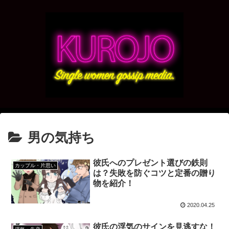
男の気持ち
彼氏へのプレゼント選びの鉄則
カップル・片思い
は？失敗を防ぐコツと定番の贈り
物を紹介！
2020.04.25
彼氏の浮気のサインを見逃すな！