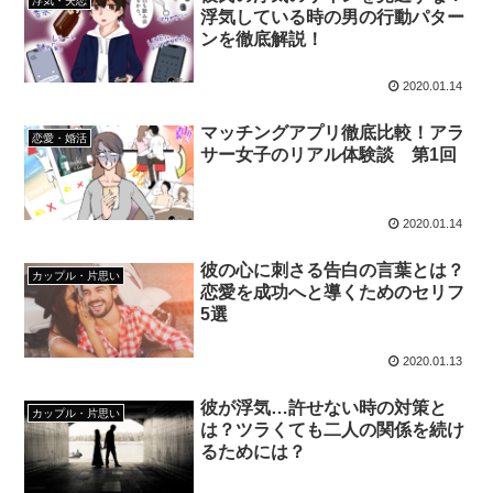
浮気・失恋
浮気している時の男の行動パター
ンを徹底解説！
2020.01.14
マッチングアプリ徹底比較！アラ
恋愛・婚活
サー女子のリアル体験談 第1回
2020.01.14
彼の心に刺さる告白の言葉とは？
カップル・片思い
恋愛を成功へと導くためのセリフ
5選
2020.01.13
彼が浮気…許せない時の対策と
カップル・片思い
は？ツラくても二人の関係を続け
るためには？