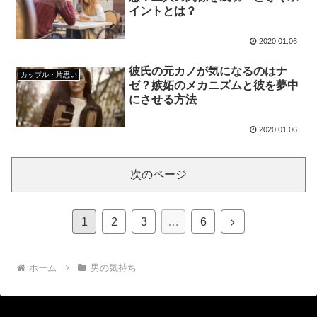
イントとは？
2020.01.06
彼氏の元カノが気になるのはナ
カップル・片思い
ゼ？嫉妬のメカニズムと彼を夢中
にさせる方法
2020.01.06
次のページ
1
2
3
…
6
ホーム
男の気持ち